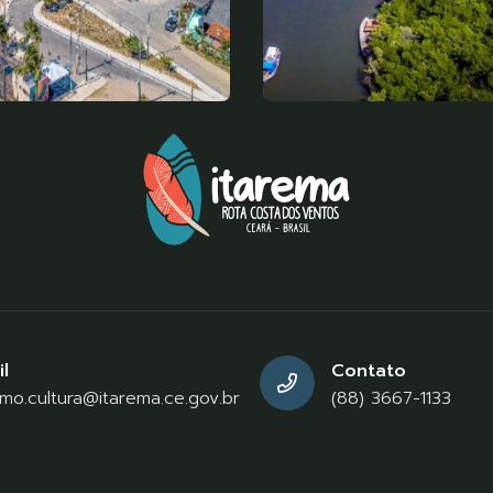
l
Contato
smo.cultura@itarema.ce.gov.br
(88) 3667-1133