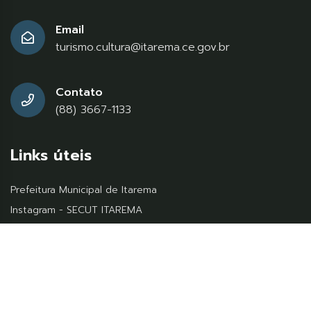
Email
turismo.cultura@itarema.ce.gov.br
Contato
(88) 3667-1133
Links úteis
Prefeitura Municipal de Itarema
Instagram - SECUT ITAREMA
Secretaria do Turismo do Ceará - SETUR
© 2026
Assesi
, Todos os diretos reservados.